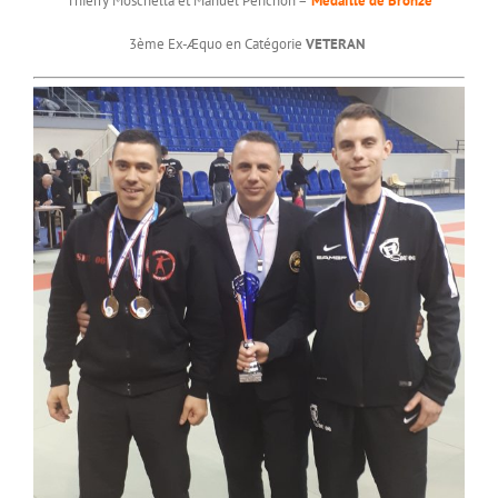
Thierry Moschella et Manuel Périchon –
Médaille de Bronze
3ème Ex-Æquo en Catégorie
VETERAN