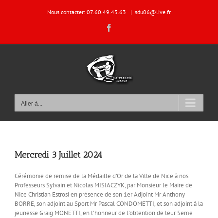
Passer
Nous contacter: 07.60.49.43.63
|
sdu06@live.fr
au
contenu
Facebook
Aller à...
Mercredi 3 Juillet 2024
Cérémonie de remise de la Médaille d’Or de la Ville de Nice à nos
Professeurs Sylvain et Nicolas MISIACZYK, par Monsieur le Maire de
Nice Christian Estrosi en présence de son 1er Adjoint Mr Anthony
BORRE, son adjoint au Sport Mr Pascal CONDOMETTI, et son adjoint à la
jeunesse Graig MONETTI, en l’honneur de l’obtention de leur 5eme