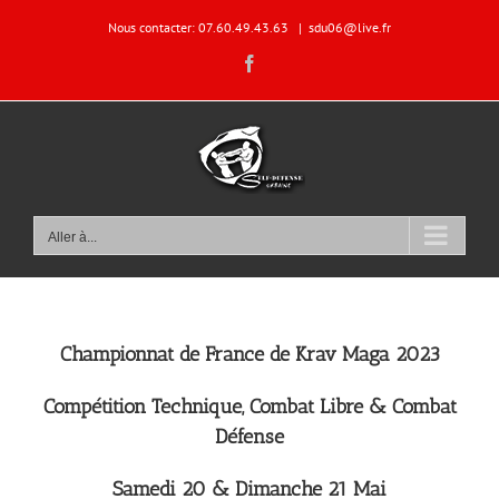
Passer
Nous contacter: 07.60.49.43.63
|
sdu06@live.fr
au
contenu
Facebook
Aller à...
Championnat de France de Krav Maga 2023
Compétition Technique, Combat Libre & Combat
Défense
Samedi 20 & Dimanche 21 Mai