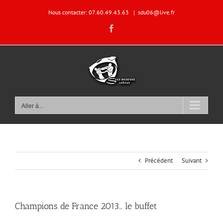
Passer
Nous contacter: 07.60.49.43.63
|
sdu06@live.fr
au
contenu
Facebook
Aller à...
Précédent
Suivant
Champions de France 2013… le buffet