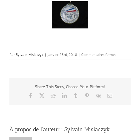
sur
Par
Sylvain Misiaczyk
|
janvier 23rd, 2018
|
Commentaires fermés
Champions
de
France
2013…
le
Share This Story, Choose Your Platform!
buffet
Facebook
X
Reddit
LinkedIn
Tumblr
Pinterest
Vk
Email
À propos de l'auteur :
Sylvain Misiaczyk